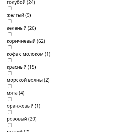
голубой (
24
)
желтый (
9
)
зеленый (
26
)
коричневый (
62
)
кофе с молоком (
1
)
красный (
15
)
морской волны (
2
)
мята (
4
)
оранжевый (
1
)
розовый (
20
)
рыжий (
7
)